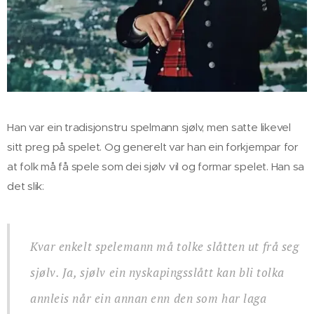
Han var ein tradisjonstru spelmann sjølv, men satte likevel
sitt preg på spelet. Og generelt var han ein forkjempar for
at folk må få spele som dei sjølv vil og formar spelet. Han sa
det slik:
Kvar enkelt spelemann må tolke slåtten ut frå seg
sjølv. Ja, sjølv ein nyskapingsslått kan bli tolka
annleis når ein annan enn den som har laga