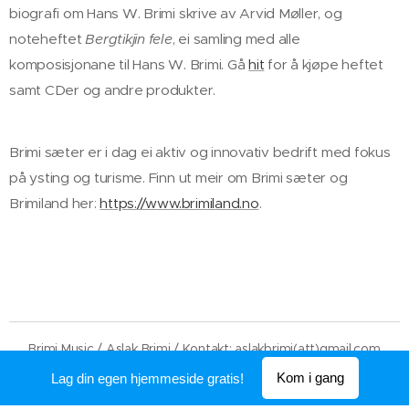
biografi om Hans W. Brimi skrive av Arvid Møller, og
noteheftet
Bergtikjin fele
, ei samling med alle
komposisjonane til Hans W. Brimi. Gå
hit
for å kjøpe heftet
samt CDer og andre produkter.
Brimi sæter er i dag ei aktiv og innovativ bedrift med fokus
på ysting og turisme. Finn ut meir om Brimi sæter og
Brimiland her:
https://www.brimiland.no
.
Brimi Music / Aslak Brimi / Kontakt: aslakbrimi(att)gmail.com
Drevet av
Webnode
Kom i gang
Lag din egen hjemmeside gratis!