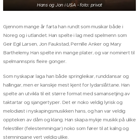
Hans og Jon i USA - foto: privat
Gjennom mange år farta han rundt som musikar både i
Noreg og i utlandet. Han spelte i lag med spelmenn som
Geir Egil Larsen, Jon Faukstad, Pernille Anker og Mary
Barthelemy. Han spelte inn mange plater, og var nominert til
spelmannspris fleire gonger.
Som nyskapar laga han både springleikar, runddansar og
hallingar, men er kanskje mest kjent for lydarslåttane. Han
spelte an utvikla til eit større format med samansetjing av
taktartar og sjangertyper. Det er noko veldig lyrisk og
melodiøst i nyskapingsmusikken hans, og han var veldig
oppteken av dåm og klang. Han skapa mykje musikk på ulike
felestiller (felestemmingar) noko som fører til at kalng og
stemningane vert veldig ulike.