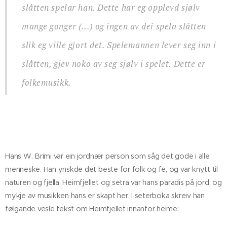
slåtten spelar han. Dette har eg opplevd sjølv
mange gonger (...) og ingen av dei spela slåtten
slik eg ville gjort det. Spelemannen lever seg inn i
slåtten, gjev noko av seg sjølv i spelet. Dette er
folkemusikk.
Hans W. Brimi var ein jordnær person som såg det gode i alle
menneske. Han ynskde det beste for folk og fe, og var knytt til
naturen og fjella. Heimfjellet og setra var hans paradis på jord, og
mykje av musikken hans er skapt her. I seterboka skreiv han
følgande vesle tekst om Heimfjellet innanfor heime: