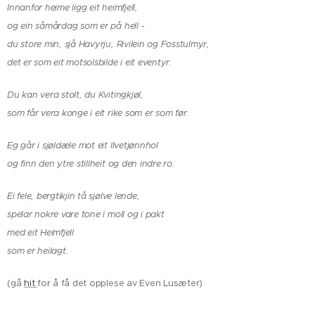
Innanfor heime ligg eit heimfjell,
og ein såmårdag som er på hell -
du store min, sjå Havyrju, Rivilein og Fosstulmyr,
det er som eit motsolsbilde i eit eventyr.
Du kan vera stolt, du Kvitingkjøl,
som får vera konge i eit rike som er som før.
Eg går i sjøldæle mot eit Ilvetjønnhol
og finn den ytre stillheit og den indre ro.
Ei fele, bergtikjin tå sjølve lende,
spelar nokre vare tone i moll og i pakt
med eit Heimfjell
som er heilagt.
(gå
hit
for å få det opplese av Even Lusæter)