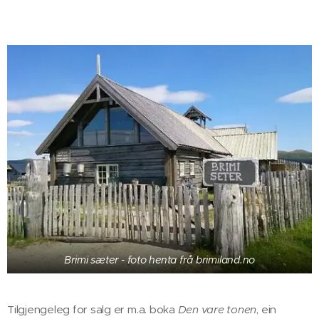
Brimi sæter - foto henta frå brimiland.no
Tilgjengeleg for salg er m.a. boka
Den vare tonen
, ein